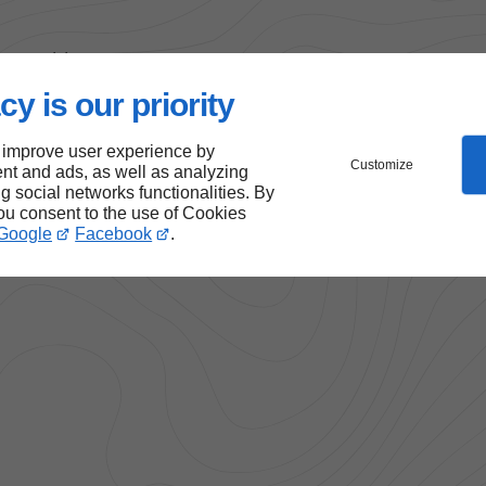
res meubles sur mesure
 salle de bains
cy is our priority
 improve user experience by
Customize
nt and ads, as well as analyzing
ng social networks functionalities. By
you consent to the use of Cookies
Google
Facebook
.