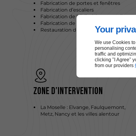
Fabrication de portes et fenêtres
Fabrication d’escaliers
Fabrication de bibliothèques et d’aut
Fabrication de mobilier de cuisine et de
Your priva
Restauration de meubles
We use Cookies to
personalising conte
traffic and optimizi
clicking "I Agree" 
from our providers
Zone d’intervention
La Moselle : Elvange, Faulquemont,
Metz, Nancy et les villes alentour