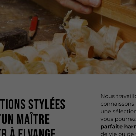
Nous travaill
tions stylées
connaissons 
une sélectio
’un maître
vous pourrez
parfaite har
r à Elvange
de vie ou de 