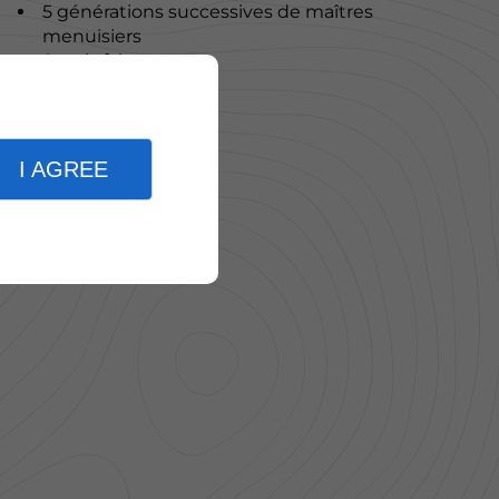
5 générations successives de maîtres
menuisiers
Savoir-faire
Créativité
Passion
Technique
I AGREE