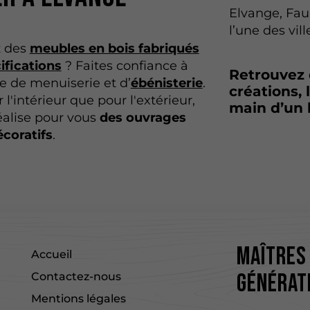
Elvange, Fa
l’une des vil
z des
meubles en bois fabriqués
ifications
? Faites confiance à
Retrouvez
e de menuiserie et d’
ébénisterie
.
créations, 
 l'intérieur que pour l'extérieur,
main d’un 
éalise pour vous
des ouvrages
écoratifs
.
Maîtres 
Accueil
générat
Contactez-nous
Mentions légales