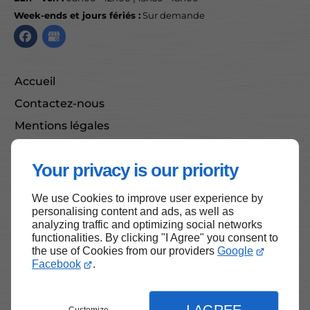
Week-ends et jours fériés :
Sur demande
Accueil
Contactez-nous
Mentions légales
Plan du site
Your privacy is our priority
We use Cookies to improve user experience by
Haut de page
personalising content and ads, as well as
analyzing traffic and optimizing social networks
functionalities. By clicking "I Agree" you consent to
the use of Cookies from our providers
Google
Facebook
.